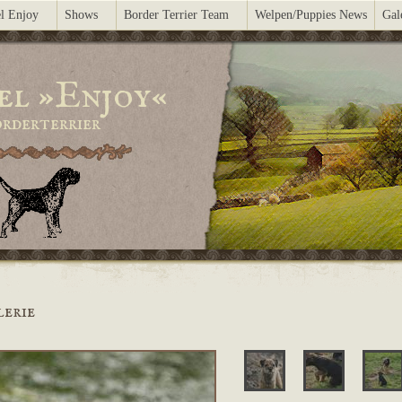
l Enjoy
Shows
Border Terrier Team
Welpen/Puppies News
Gal
el »Enjoy«
rderterrier
lerie