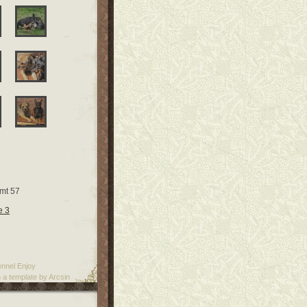
mt 57
e 3
nnel Enjoy
 a template by
Arcsin