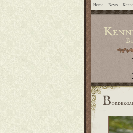
Home
News
Kenne
Kenn
Bo
B
orderga