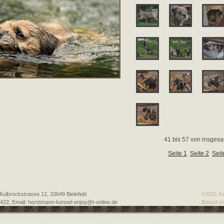
41 bis 57 von insgesa
Seite 1
Seite 2
Seit
ulbrockstrasse 12, 33649 Bielefeld
©2011 Ke
 422, Email: horstmann-kennel-enjoy@t-online.de
Based on